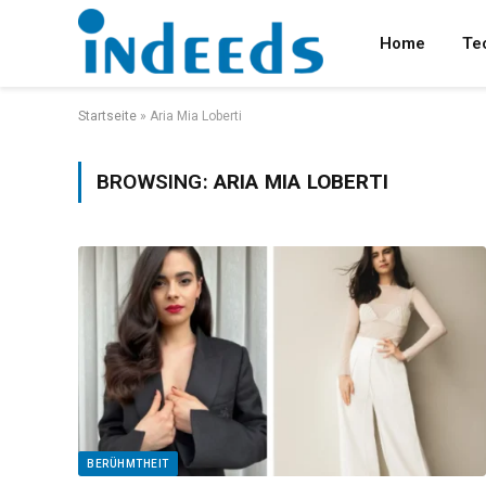
Home
Te
Startseite
»
Aria Mia Loberti
BROWSING:
ARIA MIA LOBERTI
BERÜHMTHEIT