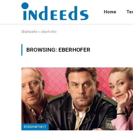
Home
Te
Startseite
»
eberhofer
BROWSING:
EBERHOFER
BERÜHMTHEIT