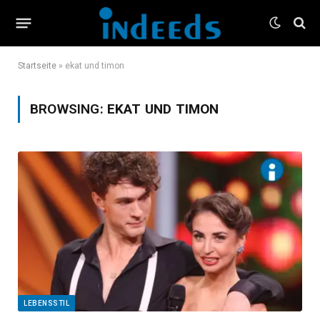
Startseite
»
ekat und timon
BROWSING:
EKAT UND TIMON
LEBENSSTIL