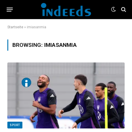
Startseite
»
imiasanmia
BROWSING:
IMIASANMIA
SPORT