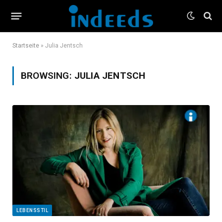
Startseite
»
Julia Jentsch
BROWSING:
JULIA JENTSCH
LEBENSSTIL