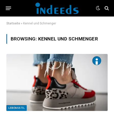
Startseite
»
Kennel und Schmenger
BROWSING:
KENNEL UND SCHMENGER
LEBENSSTIL