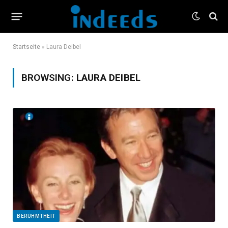
Startseite
»
Laura Deibel
BROWSING:
LAURA DEIBEL
BERÜHMTHEIT