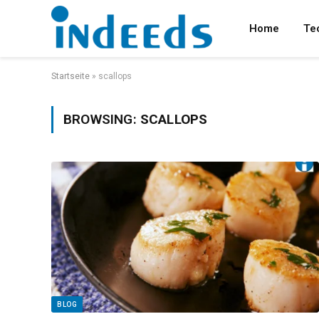
Home
Te
Startseite
»
scallops
BROWSING:
SCALLOPS
BLOG