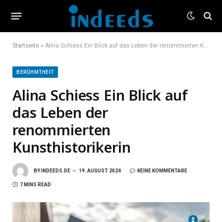
Startseite
»
Alina Schiess Ein Blick auf das Leben der renommierten Kunsthistorikerin
BERÜHMTHEIT
Alina Schiess Ein Blick auf
das Leben der
renommierten
Kunsthistorikerin
BY
INDEEDS.DE
19. AUGUST 2024
KEINE KOMMENTARE
7 MINS READ