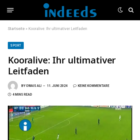
Startseite
»
Kooralive: Ihr ultimativer Leitfaden
SPORT
Kooralive: Ihr ultimativer
Leitfaden
BY
OWAIS ALI
11. JUNI 2024
KEINE KOMMENTARE
4 MINS READ