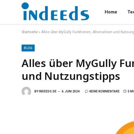
Home
Te
Startseite
»
Alles über MyGully Funktionen, Alternativen und Nutzun
BLOG
Alles über MyGully Fu
und Nutzungstipps
BY
INDEEDS.DE
6. JUNI 2024
KEINE KOMMENTARE
5 M