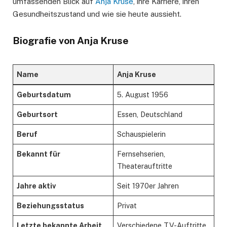
umfassenden Blick auf
Anja Kruse
, ihre Karriere, ihren
Gesundheitszustand und wie sie heute aussieht.
Biografie von Anja Kruse
Name
Anja Kruse
Geburtsdatum
5. August 1956
Geburtsort
Essen, Deutschland
Beruf
Schauspielerin
Bekannt für
Fernsehserien,
Theaterauftritte
Jahre aktiv
Seit 1970er Jahren
Beziehungsstatus
Privat
Letzte bekannte Arbeit
Verschiedene TV-Auftritte