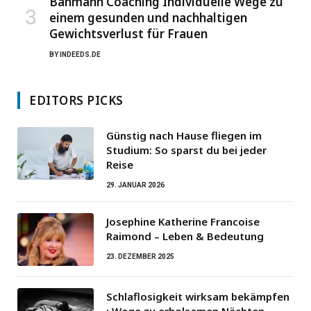
Bahmann Coaching Individuelle Wege zu
einem gesunden und nachhaltigen
Gewichtsverlust für Frauen
BY
INDEEDS.DE
EDITORS PICKS
Günstig nach Hause fliegen im
Studium: So sparst du bei jeder
Reise
29. JANUAR 2026
Josephine Katherine Francoise
Raimond – Leben & Bedeutung
23. DEZEMBER 2025
Schlaflosigkeit wirksam bekämpfen
: Wege zu erholsamen Nächten