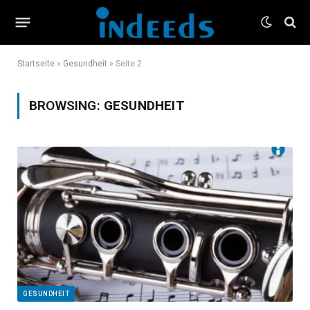
Startseite
»
Gesundheit
»
Seite 2
BROWSING:
GESUNDHEIT
GESUNDHEIT