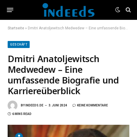
Startseite
»
Dmitri Anatoljewitsch Medwedew – Eine umfassende Biografie und Karriereüberblick
GESCHÄFT
Dmitri Anatoljewitsch
Medwedew – Eine
umfassende Biografie und
Karriereüberblick
BY
INDEEDS.DE
3. JUNI 2024
KEINE KOMMENTARE
6 MINS READ