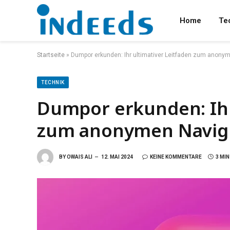
Home
Te
Startseite
»
Dumpor erkunden: Ihr ultimativer Leitfaden zum anony
TECHNIK
Dumpor erkunden: Ihr
zum anonymen Navigi
BY
OWAIS ALI
12. MAI 2024
KEINE KOMMENTARE
3 MI