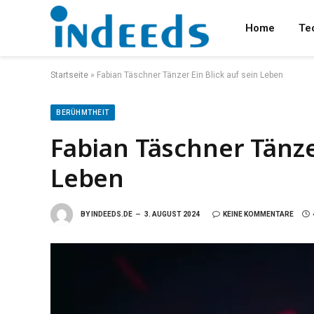
Home
Te
Startseite
»
Fabian Täschner Tänzer Ein Blick auf sein Leben
BERÜHMTHEIT
Fabian Täschner Tänzer
Leben
BY
INDEEDS.DE
3. AUGUST 2024
KEINE KOMMENTARE