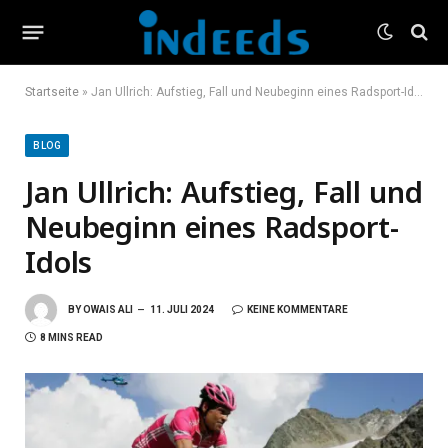
Startseite
»
Jan Ullrich: Aufstieg, Fall und Neubeginn eines Radsport-Idols
BLOG
Jan Ullrich: Aufstieg, Fall und
Neubeginn eines Radsport-
Idols
BY
OWAIS ALI
11. JULI 2024
KEINE KOMMENTARE
8 MINS READ