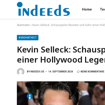
Home
Te
Startseite
»
Kevin Selleck: Schauspieler Musiker und Sohn einer Ho
BERÜHMTHEIT
Kevin Selleck: Schaus
einer Hollywood Leg
BY
INDEEDS.DE
14. SEPTEMBER 2024
KEINE KOMMENTARE