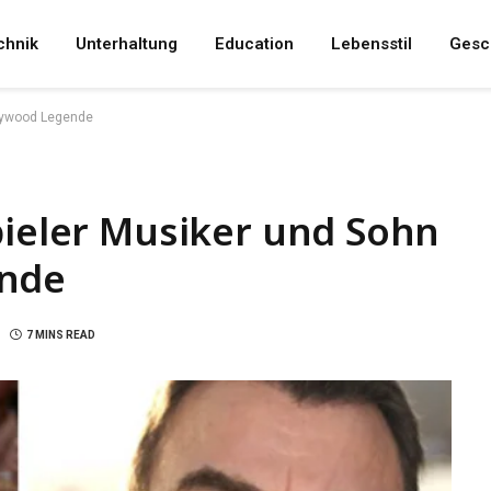
chnik
Unterhaltung
Education
Lebensstil
Gesc
llywood Legende
pieler Musiker und Sohn
ende
7 MINS READ