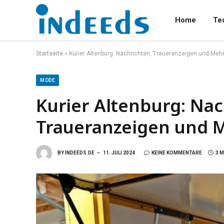
Home
Te
Startseite
»
Kurier Altenburg: Nachrichten, Traueranzeigen und Meh
MODE
Kurier Altenburg: Nac
Traueranzeigen und 
BY
INDEEDS.DE
11. JULI 2024
KEINE KOMMENTARE
3 