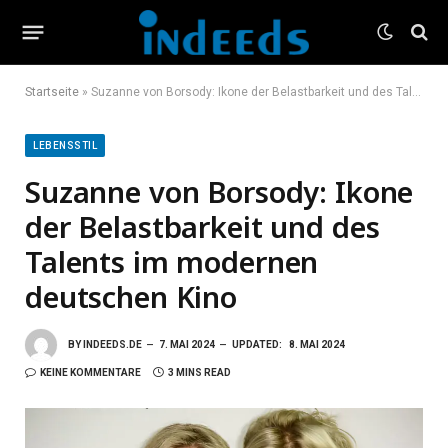
Startseite
»
Suzanne von Borsody: Ikone der Belastbarkeit und des Talents im modernen deutschen Kino
LEBENSSTIL
Suzanne von Borsody: Ikone
der Belastbarkeit und des
Talents im modernen
deutschen Kino
BY
INDEEDS.DE
7. MAI 2024
UPDATED:
8. MAI 2024
KEINE KOMMENTARE
3 MINS READ