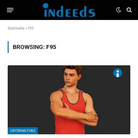
Startseite
»
f95
BROWSING:
F95
UNTERHALTUNG