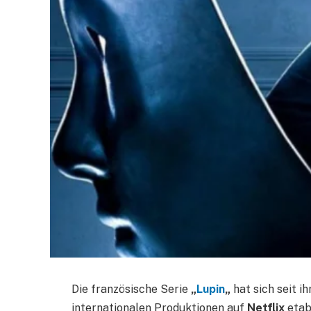
Die französische Serie
„
Lupin
„
hat sich seit i
internationalen Produktionen auf
Netflix
etab