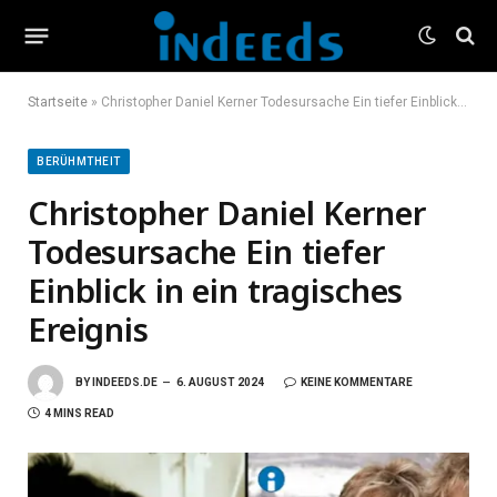
Startseite
»
Christopher Daniel Kerner Todesursache Ein tiefer Einblick in ein tragisches Ereignis
BERÜHMTHEIT
Christopher Daniel Kerner
Todesursache Ein tiefer
Einblick in ein tragisches
Ereignis
BY
INDEEDS.DE
6. AUGUST 2024
KEINE KOMMENTARE
4 MINS READ