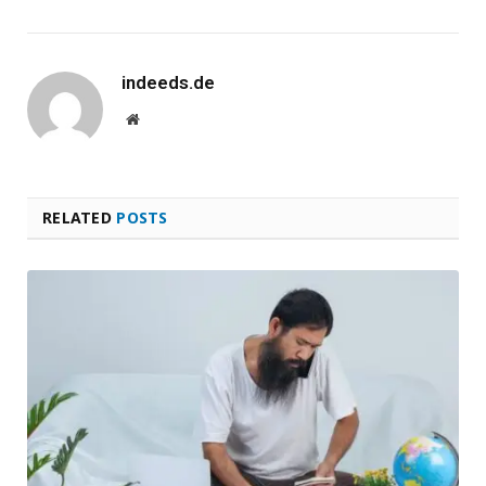
indeeds.de
Website
RELATED
POSTS