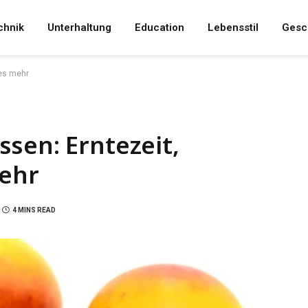
chnik
Unterhaltung
Education
Lebensstil
Gesc
les mehr
sen: Erntezeit,
mehr
4 MINS READ