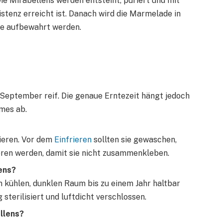
ie Mirabellens werden entsteint, püriert und mit
istenz erreicht ist. Danach wird die Marmelade in
nge aufbewahrt werden.
s September reif. Die genaue Erntezeit hängt jedoch
mes ab.
rieren. Vor dem
Einfrieren
sollten sie gewaschen,
oren werden, damit sie nicht zusammenkleben.
ens?
 kühlen, dunklen Raum bis zu einem Jahr haltbar
 sterilisiert und luftdicht verschlossen.
llens?