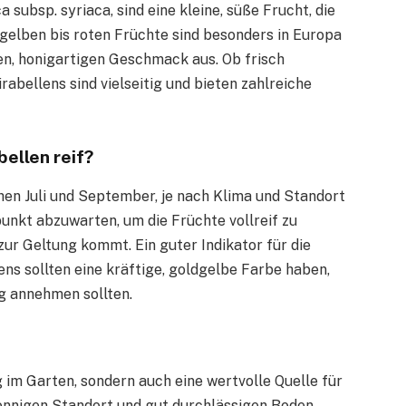
 subsp. syriaca, sind eine kleine, süße Frucht, die
gelben bis roten Früchte sind besonders in Europa
ven, honigartigen Geschmack aus. Ob frisch
abellens sind vielseitig und bieten zahlreiche
bellen reif?
hen Juli und September, je nach Klima und Standort
punkt abzuwarten, um die Früchte vollreif zu
zur Geltung kommt. Ein guter Indikator für die
ens sollten eine kräftige, goldgelbe Farbe haben,
g annehmen sollten.
g im Garten, sondern auch eine wertvolle Quelle für
onnigen Standort und gut durchlässigen Boden.