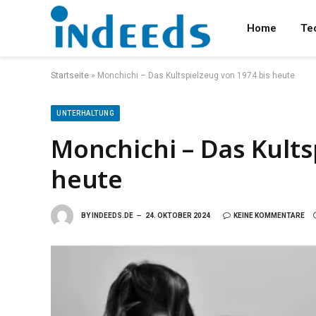
Home
Te
Startseite
»
Monchichi – Das Kultspielzeug von 1974 bis heute
UNTERHALTUNG
Monchichi – Das Kults
heute
BY
INDEEDS.DE
24. OKTOBER 2024
KEINE KOMMENTARE