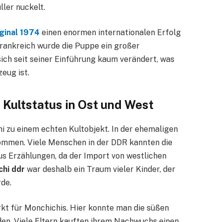
ler nuckelt.
iginal 1974
einen enormen internationalen Erfolg
Frankreich wurde die Puppe ein großer
ich seit seiner Einführung kaum verändert, was
zeug ist.
 Kultstatus in Ost und West
 zu einem echten Kultobjekt. In der ehemaligen
ommen. Viele Menschen in der DDR kannten die
us Erzählungen, da der Import von westlichen
chi ddr
war deshalb ein Traum vieler Kinder, der
rde.
t für Monchichis. Hier konnte man die süßen
den. Viele Eltern kauften ihrem Nachwuchs einen