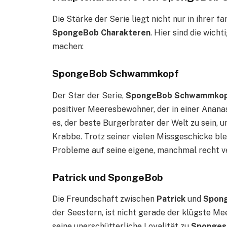
Die Stärke der Serie liegt nicht nur in ihrer f
SpongeBob Charakteren
. Hier sind die wich
machen:
SpongeBob Schwammkopf
Der Star der Serie,
SpongeBob Schwammko
positiver Meeresbewohner, der in einer Ananas
es, der beste Burgerbrater der Welt zu sein, u
Krabbe. Trotz seiner vielen Missgeschicke bl
Probleme auf seine eigene, manchmal recht v
Patrick und SpongeBob
Die Freundschaft zwischen
Patrick
und
Spon
der Seestern, ist nicht gerade der klügste M
seine unerschütterliche Loyalität zu
Sponges