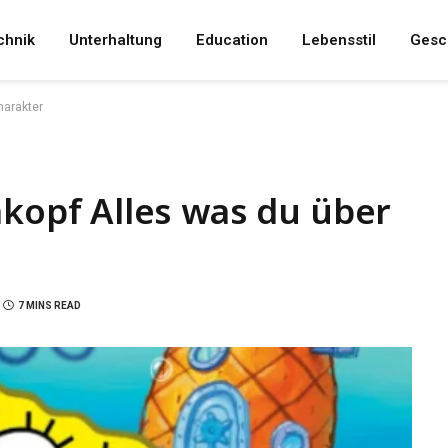
chnik
Unterhaltung
Education
Lebensstil
Gesc
harakter
pf Alles was du über
7 MINS READ