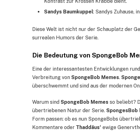
Kontrast zur Krossen Krabbe dient.
Sandys Baumkuppel
: Sandys Zuhause, i
Diese Welt ist nicht nur der Schauplatz der Ge
surrealen Humors der Serie.
Die Bedeutung von SpongeBob Meme
Eine der interessantesten Entwicklungen run
Verbreitung von
SpongeBob Memes
.
Spong
überschwemmt und sind aus der modernen Onl
Warum sind
SpongeBob Memes
so beliebt? D
übertriebenen Natur der Serie.
SpongesBob
Form passen: ob es nun SpongeBobs übertrie
Kommentare oder
Thaddäus‘
ewige Genervthe