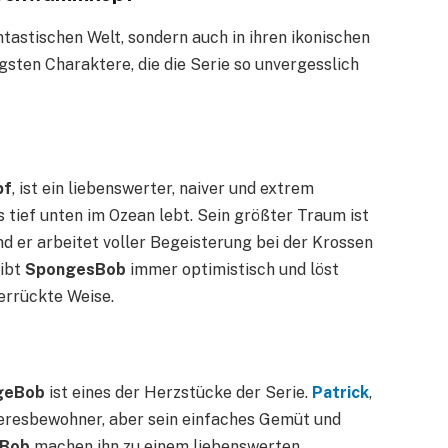
antastischen Welt, sondern auch in ihren ikonischen
tigsten Charaktere, die die Serie so unvergesslich
pf
, ist ein liebenswerter, naiver und extrem
 tief unten im Ozean lebt. Sein größter Traum ist
nd er arbeitet voller Begeisterung bei der Krossen
eibt
SpongesBob
immer optimistisch und löst
errückte Weise.
geBob
ist eines der Herzstücke der Serie.
Patrick
,
eeresbewohner, aber sein einfaches Gemüt und
Bob
machen ihn zu einem liebenswerten