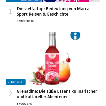
Die vielfältige Bedeutung von Marca
Sport Reisen & Geschichte
BY
INDEEDS.DE
GESUNDHEIT
Grenadine: Die süße Essenz kulinarischer
und kultureller Abenteuer
BY
OWAIS ALI