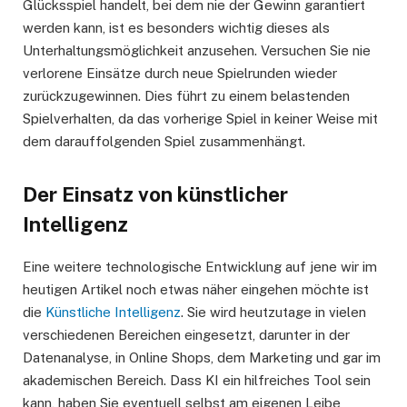
Glücksspiel handelt, bei dem nie der Gewinn garantiert
werden kann, ist es besonders wichtig dieses als
Unterhaltungsmöglichkeit anzusehen. Versuchen Sie nie
verlorene Einsätze durch neue Spielrunden wieder
zurückzugewinnen. Dies führt zu einem belastenden
Spielverhalten, da das vorherige Spiel in keiner Weise mit
dem darauffolgenden Spiel zusammenhängt.
Der Einsatz von künstlicher
Intelligenz
Eine weitere technologische Entwicklung auf jene wir im
heutigen Artikel noch etwas näher eingehen möchte ist
die
Künstliche Intelligenz
. Sie wird heutzutage in vielen
verschiedenen Bereichen eingesetzt, darunter in der
Datenanalyse, in Online Shops, dem Marketing und gar im
akademischen Bereich. Dass KI ein hilfreiches Tool sein
kann, haben Sie eventuell selbst am eigenen Leibe