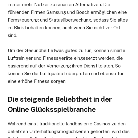
immer mehr Nutzer zu smarten Alternativen. Die
führenden Firmen Samsung und Bosch ermöglichen eine
Fernsteuerung und Statusüberwachung, sodass Sie alles
im Blick behalten können, auch wenn Sie nicht vor Ort
sind.
Um der Gesundheit etwas gutes zu tun, können smarte
Luftreiniger und Fitnessgeräte eingesetzt werden, die
basierend auf der Vernetzung ihren Dienst leisten. So
können Sie die Luftqualität überprüfen und ebenso für
eine erhöhe Fitness sorgen.
Die steigende Beliebtheit in der
Online Glücksspielbranche
Während einst traditionelle landbasierte Casinos zu den
beliebten Unterhaltungsmöglichkeiten gehörten, wird das