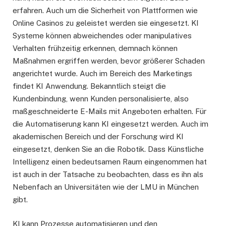
erfahren. Auch um die Sicherheit von Plattformen wie
Online Casinos zu geleistet werden sie eingesetzt. KI
Systeme können abweichendes oder manipulatives
Verhalten frühzeitig erkennen, demnach können
Maßnahmen ergriffen werden, bevor größerer Schaden
angerichtet wurde. Auch im Bereich des Marketings
findet KI Anwendung. Bekanntlich steigt die
Kundenbindung, wenn Kunden personalisierte, also
maßgeschneiderte E-Mails mit Angeboten erhalten. Für
die Automatiserung kann KI eingesetzt werden. Auch im
akademischen Bereich und der Forschung wird KI
eingesetzt, denken Sie an die Robotik. Dass Künstliche
Intelligenz einen bedeutsamen Raum eingenommen hat
ist auch in der Tatsache zu beobachten, dass es ihn als
Nebenfach an Universitäten wie der LMU in München
gibt.
KI kann Prozesse automatisieren und den