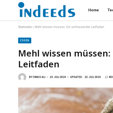
Home
Te
Startseite
»
Mehl wissen müssen: Ein umfassender Leitfaden
ESSEN
Mehl wissen müssen:
Leitfaden
BY
OWAIS ALI
22. JULI 2024
UPDATED:
22. JULI 2024
KE