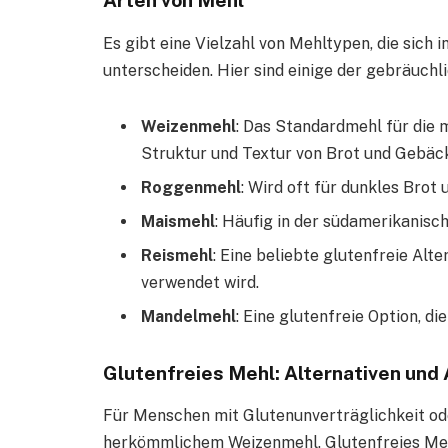
Arten von Mehl
Es gibt eine Vielzahl von Mehltypen, die sich
unterscheiden. Hier sind einige der gebräuchl
Weizenmehl
: Das Standardmehl für die m
Struktur und Textur von Brot und Gebäck
Roggenmehl
: Wird oft für dunkles Bro
Maismehl
: Häufig in der südamerikanisc
Reismehl
: Eine beliebte glutenfreie Alte
verwendet wird.
Mandelmehl
: Eine glutenfreie Option, d
Glutenfreies Mehl: Alternativen un
Für Menschen mit Glutenunverträglichkeit oder
herkömmlichem Weizenmehl. Glutenfreies Mehl